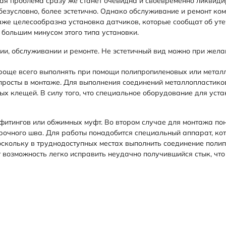
ая проблема сразу же станет очевидна и своевременно ликвиди
 безусловно, более эстетично. Однако обслуживание и ремонт ко
же целесообразна установка датчиков, которые сообщат об утеч
 большим минусом этого типа установки.
нии, обслуживании и ремонте. Не эстетичный вид можно при же
проще всего выполнять при помощи полипропиленовых или металл
 просты в монтаже. Для выполнения соединений металлопластико
 клещей. В силу того, что специальное оборудование для устан
фитингов или обжимных муфт. Во втором случае для монтажа п
очного шва. Для работы понадобится специальный аппарат, кото
оскольку в труднодоступных местах выполнить соединение поли
возможность легко исправить неудачно получившийся стык, что