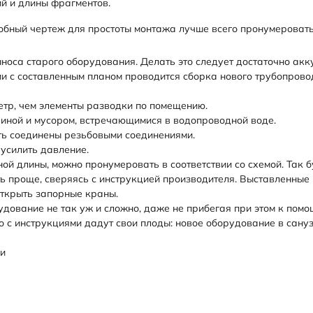
ий и длины фрагментов.
обный чертеж для простоты монтажа лучше всего пронумеровать
ыноса старого оборудования. Делать это следует достаточно ак
ии с составленным планом проводится сборка нового трубопрово
етр, чем элементы разводки по помещению.
иной и мусором, встречающимися в водопроводной воде.
ть соединены резьбовыми соединениями.
усилить давление.
й длины, можно пронумеровать в соответствии со схемой. Так 
ть проще, сверяясь с инструкцией производителя. Выставленные
открыть запорные краны.
удование не так уж и сложно, даже не прибегая при этом к пом
о с инструкциями дадут свои плоды: новое оборудование в сануз
ии