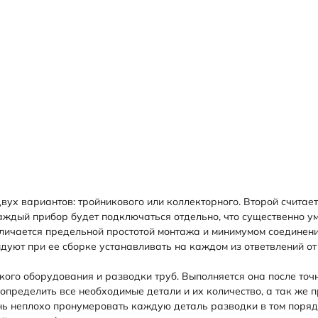
ух вариантов: тройникового или коллекторного. Второй считает
каждый прибор будет подключаться отдельно, что существенно у
личается предельной простотой монтажа и минимумом соединений
дуют при ее сборке устанавливать на каждом из ответвлений от
кого оборудования и разводки труб. Выполняется она после точ
определить все необходимые детали и их количество, а так же
ь неплохо пронумеровать каждую деталь разводки в том порядк