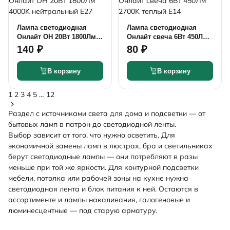
Лампа светодиодная
Лампа светодиодная
Онлайт ОН 20Вт 1800Лм
Онлайт свеча 6Вт 450Лм
4000K нейтральный Е27
2700K теплый Е14
140 ₽
80 ₽
В корзину
В корзину
1
2
3
4
5
…
12
Раздел с источниками света для дома и подсветки — от
бытовых ламп в патрон до светодиодной ленты.
Выбор зависит от того, что нужно осветить. Для
экономичной замены ламп в люстрах, бра и светильниках
берут
светодиодные лампы
— они потребляют в разы
меньше при той же яркости. Для контурной подсветки
мебели, потолка или рабочей зоны на кухне нужна
светодиодная лента
и блок питания к ней. Остаются в
ассортименте и лампы накаливания, галогеновые и
люминесцентные — под старую арматуру.