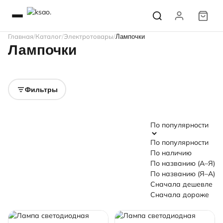
Главная
Каталог
Электротовары
Лампочки
Лампочки
Лампы
Лампы галогеновые
Лампы накаливания
Лента светодиодная
светодиодные
и люминисцентные
Адаптеры и блоки
питания для
Фильтры
светодиодных лент
По популярности
По популярности
По наличию
По названию (А–Я)
По названию (Я–А)
Сначала дешевле
Сначала дороже