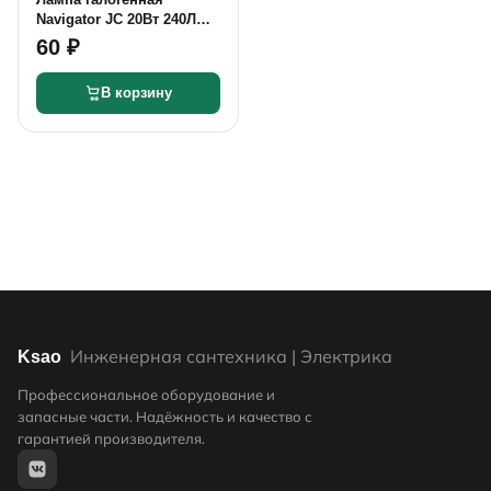
Navigator JC 20Вт 240Лм
3000К 12В G4
60 ₽
В корзину
Инженерная сантехника | Электрика
Ksao
Профессиональное оборудование и
запасные части. Надёжность и качество с
гарантией производителя.