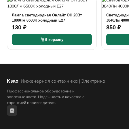
Лампа светодиодная Онлайт ОН 20Вт
Светодиодна
1800Лм 6500K холодный Е27
3840Лм 400
130 ₽
850 ₽
В корзину
Инженерная сантехника | Электрика
Ksao
Профессиональное оборудование и
запасные части. Надёжность и качество с
гарантией производителя.