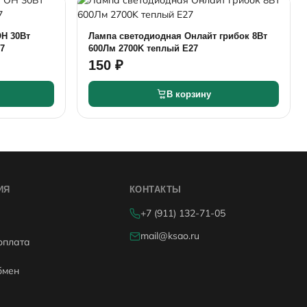
Н 30Вт
Лампа светодиодная Онлайт грибок 8Вт
7
600Лм 2700K теплый Е27
150 ₽
В корзину
ИЯ
КОНТАКТЫ
+7 (911) 132-71-05
mail@ksao.ru
оплата
бмен