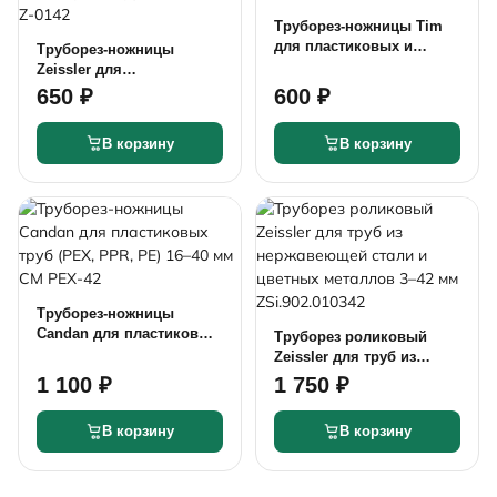
Труборез-ножницы Tim
для пластиковых и
Труборез-ножницы
металлопластиковых
Zeissler для
труб до 42 мм TIM167
металлопластиковых и
650 ₽
600 ₽
полимерных труб 16–42
мм Z-0142
В корзину
В корзину
Труборез-ножницы
Candan для пластиковых
Труборез роликовый
труб (PEX, PPR, PE) 16–40
Zeissler для труб из
мм CM PEX-42
нержавеющей стали и
1 100 ₽
1 750 ₽
цветных металлов 3–42
мм ZSi.902.010342
В корзину
В корзину