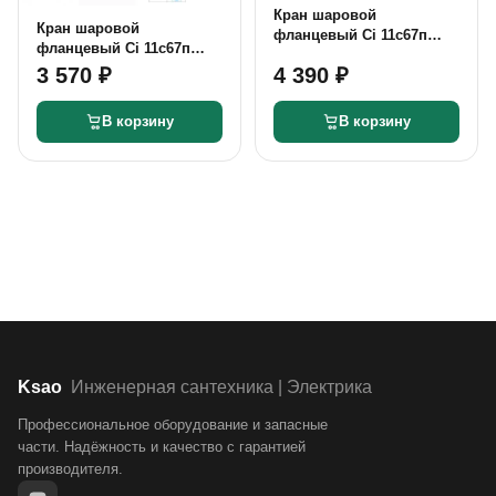
Кран шаровой
Кран шаровой
фланцевый Ci 11с67п
фланцевый Ci 11с67п
DN50 PN40
DN32 PN40
3 570 ₽
4 390 ₽
В корзину
В корзину
Ksao
Инженерная сантехника | Электрика
Профессиональное оборудование и запасные
части. Надёжность и качество с гарантией
производителя.