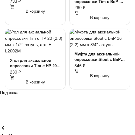
мм латунь
733 ₽
опрессовки Tim c ВнР 16
(2.2) мм х 3/4" латунь,
280 ₽
В корзину
арт. H-L1603F
В корзину
Муфта для аксиальной
опрессовки Stout с ВнР
Угол для аксиальной
16 (2.2) мм х 3/4" латунь
546 ₽
опрессовки Tim c НР 20
(2.8) мм х 1/2" латунь,
230 ₽
В корзину
арт. H-L2002M
В корзину
Под заказ