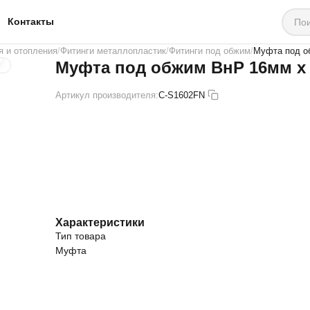
Контакты
я и отопления
Фитинги металлопластик
Фитинги под обжим
Муфта под о
Муфта под обжим ВнР 16мм х 
Артикул производителя:
C-S1602FN
Характеристики
Тип товара
Муфта