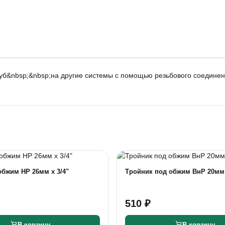
уб&nbsp;&nbsp;на другие системы с помощью резьбового соедине
обжим НР 26мм х 3/4"
Тройник под обжим ВнР 20мм 
510 ₽
В корзину
В корзину