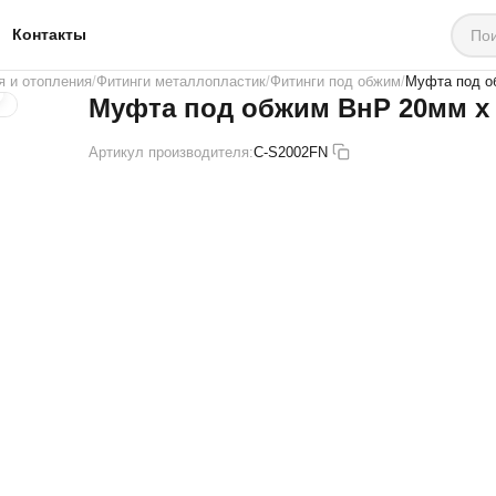
Контакты
я и отопления
Фитинги металлопластик
Фитинги под обжим
Муфта под о
Муфта под обжим ВнР 20мм х 
Артикул производителя:
C-S2002FN