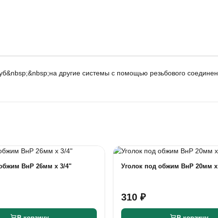
уб&nbsp;&nbsp;на другие системы с помощью резьбового соедине
обжим ВнР 26мм х 3/4"
Уголок под обжим ВнР 20мм х 
310 ₽
В корзину
В корзину