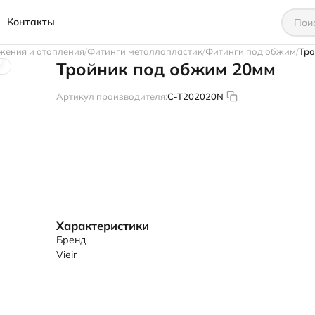
Контакты
жения и отопления
Фитинги металлопластик
Фитинги под обжим
Тро
Тройник под обжим 20мм
Артикул производителя:
C-T202020N
Характеристики
Бренд
Vieir