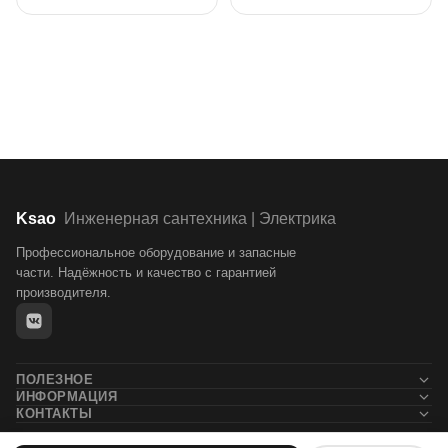
Ksao
Инженерная сантехника | Электрика
Профессиональное оборудование и запасные
части. Надёжность и качество с гарантией
производителя.
ПОЛЕЗНОЕ
ИНФОРМАЦИЯ
Новости
КОНТАКТЫ
Контакты
Блог
+7 (911) 132-71-05
О компании
Статьи