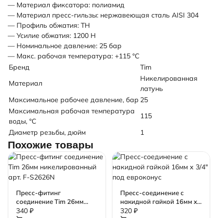
— Материал фиксатора: полиамид
— Материал пресс-гильзы: нержавеющая сталь AISI 304
— Профиль обжатия: TH
— Усилие обжатия: 1200 Н
— Номинальное давление: 25 бар
— Макс. рабочая температура: +115 °C
Бренд
Tim
Никелированная
Материал
латунь
Максимальное рабочее давление, бар
25
Максимальная рабочая температура
115
воды, °C
Диаметр резьбы, дюйм
1
Похожие товары
Пресс-фитинг
Пресс-соединение с
соединение Tim 26мм
накидной гайкой 16мм х
никелированный арт. F-
3/4" под евроконус
340 ₽
320 ₽