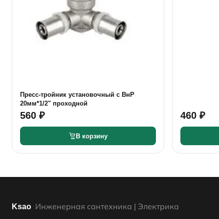
Пресс-тройник установочный с ВнР
20мм*1/2" проходной
560 ₽
460 ₽
В корзину
Инженерная сантехника | Электрика
Ksao