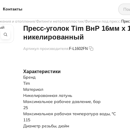
Контакты
жения и отопления
Фитинги металлопластик
Фитинги под пресс
Прес
Пресс-уголок Tim ВнР 16мм х 1
никелированный
Артикул производителя:
F-L1602FN
Характеристики
Бренд
Tim
Материал
Никелированная латунь
Максимальное рабочее давление, бар
25
Максимальная рабочая температура воды, °C
115
Диаметр резьбы, дюйм