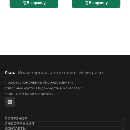
В корзину
В корзину
Ksao
Инженерная сантехника | Электрика
Профессиональное оборудование и
запасные части. Надёжность и качество с
гарантией производителя.
ПОЛЕЗНОЕ
ИНФОРМАЦИЯ
Новости
КОНТАКТЫ
Контакты