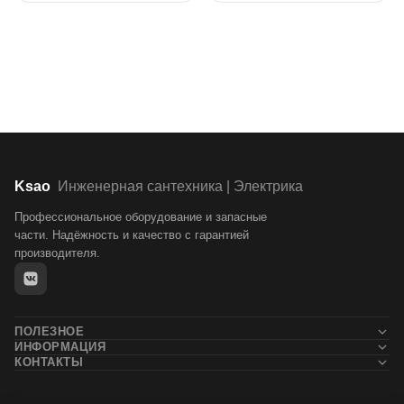
Ksao
Инженерная сантехника | Электрика
Профессиональное оборудование и запасные
части. Надёжность и качество с гарантией
производителя.
ПОЛЕЗНОЕ
ИНФОРМАЦИЯ
Новости
КОНТАКТЫ
Контакты
Блог
+7 (911) 132-71-05
О компании
Статьи
Доставка и оплата