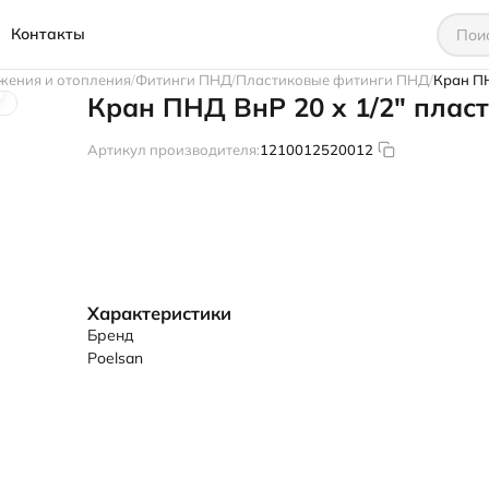
Контакты
жения и отопления
Фитинги ПНД
Пластиковые фитинги ПНД
Кран ПН
Кран ПНД ВнР 20 х 1/2" плас
Артикул производителя:
1210012520012
Характеристики
Бренд
Poelsan