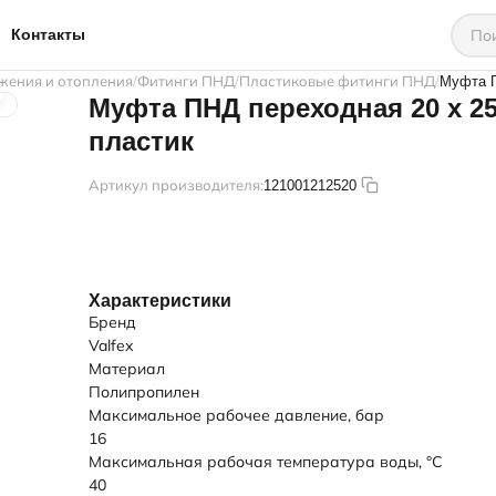
Контакты
жения и отопления
Фитинги ПНД
Пластиковые фитинги ПНД
Муфта П
Муфта ПНД переходная 20 х 2
пластик
Артикул производителя:
121001212520
Характеристики
Бренд
Valfex
Материал
Полипропилен
Максимальное рабочее давление, бар
16
Максимальная рабочая температура воды, °C
40