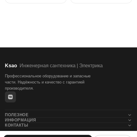
Ksao
Инженерная сантехника | Электрика
Профессиональное оборудование и запасные
части. Надёжность и качество с гарантией
производителя.
ПОЛЕЗНОЕ
ИНФОРМАЦИЯ
Новости
КОНТАКТЫ
Контакты
Блог
+7 (911) 132-71-05
О компании
Статьи