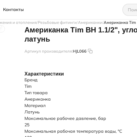
Контакты
жения и отопления
Резьбовые фитинги
Американки
Американка Tim В
Американка Tim ВН 1.1/2", угл
латунь
Артикул производителя:
HJL066
Характеристики
Бренд
Tim
Тип товара
Американка
Материал
Латунь
Максимальное рабочее давление, бар
25
Максимальная рабочая температура воды, °C