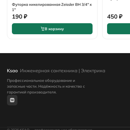
Футорка никелированная Zeissler ВН 3/4" х
1"
190 ₽
450 ₽
В корзину
Ksao
Инженерная сантехника | Электрика
Профессиональное оборудование и
запасные части. Надёжность и качество с
гарантией производителя.
© 2026 KSAO — профессиональное оборудование