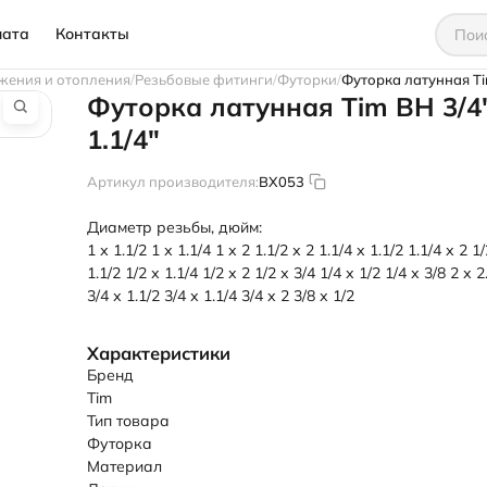
лата
Контакты
жения и отопления
Резьбовые фитинги
Футорки
Футорка латунная Tim
Футорка латунная Tim ВН 3/4
1.1/4"
Артикул производителя:
BX053
Диаметр резьбы, дюйм:
1 х 1.1/2
1 х 1.1/4
1 х 2
1.1/2 х 2
1.1/4 х 1.1/2
1.1/4 х 2
1/
1.1/2
1/2 х 1.1/4
1/2 х 2
1/2 х 3/4
1/4 х 1/2
1/4 х 3/8
2 х 2
3/4 х 1.1/2
3/4 х 1.1/4
3/4 х 2
3/8 х 1/2
Характеристики
Бренд
Tim
Тип товара
Футорка
Материал