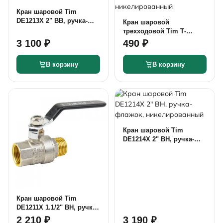
Кран шаровой Tim
DE1213X 2" ВВ, ручка-
Кран шаровой
флажок,
трехходовой Tim Т-
никелированный
образный ВВВ 1/2" ручка-
3 100 ₽
490 ₽
флажок никелированный
В корзину
В корзину
Кран шаровой Tim
DE1214X 2" ВН, ручка-
флажок,
никелированный
Кран шаровой Tim
DE1211X 1.1/2" ВН, ручка-
флажок,
2 210 ₽
3 190 ₽