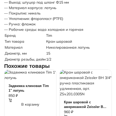
— Выход: штуцер под шланг Ф15 мм
— Материал корпуса: латунь
— Покрытие: никель
— Уплотнения: фторопласт (PTFE)
— Ручка: флажок
— Рабочие среды: вода холодная и горячая
Бренд
Tim
Тип товара
Кран шаровой
Материал
Никелированная латунь
Диаметр, мм
15
Диаметр резьбы, дюйм
1/2
Похожие товары
Задвижка клиновая Tim
1" латунь
850 ₽
Кран шаровой с
В корзину
американкой Zeissler ВН
3/4" ручка пластиковая
960 ₽