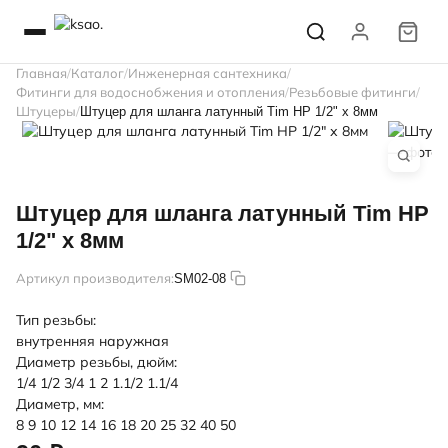
Главная
Каталог
Инженерная сантехника
Фитинги для водоснобжения и отопления
Резьбовые фитинги
Штуцеры
Штуцер для шланга латунный Tim НР 1/2" х 8мм
Штуцер для шланга латунный Tim НР
1/2" х 8мм
Артикул производителя:
SM02-08
Тип резьбы:
внутренняя
наружная
Диаметр резьбы, дюйм:
1/4
1/2
3/4
1
2
1.1/2
1.1/4
Диаметр, мм:
8
9
10
12
14
16
18
20
25
32
40
50