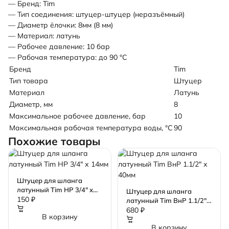
— Бренд: Tim
— Тип соединения: штуцер-штуцер (неразъёмный)
— Диаметр ёлочки: 8мм (8 мм)
— Материал: латунь
— Рабочее давление: 10 бар
— Рабочая температура: до 90 °С
Бренд
Tim
Тип товара
Штуцер
Материал
Латунь
Диаметр, мм
8
Максимальное рабочее давление, бар
10
Максимальная рабочая температура воды, °C
90
Похожие товары
Штуцер для шланга
латунный Tim НР 3/4" х
Штуцер для шланга
14мм
150 ₽
латунный Tim ВнР 1.1/2" х
40мм
680 ₽
В корзину
В корзину