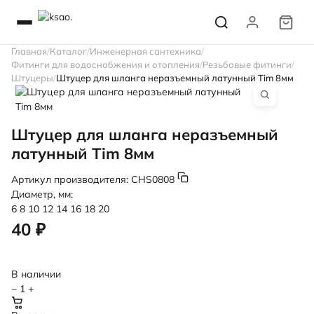
Главная
Каталог
Инженерная сантехника
Фитинги для водоснобжения и отопления
Резьбовые фитинги
Штуцеры
Штуцер для шланга неразъемный латунный Tim 8мм
Штуцер для шланга неразъемный
латунный Tim 8мм
Артикул производителя:
CHS0808
Диаметр, мм:
6
8
10
12
14
16
18
20
40 ₽
В наличии
−
1
+