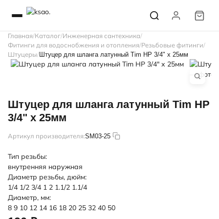
Главная
Каталог
Инженерная сантехника
Фитинги для водоснобжения и отопления
Резьбовые фитинги
Штуцеры
Штуцер для шланга латунный Tim НР 3/4" х 25мм
Штуцер для шланга латунный Tim НР
3/4" х 25мм
Артикул производителя:
SM03-25
Тип резьбы:
внутренняя
наружная
Диаметр резьбы, дюйм:
1/4
1/2
3/4
1
2
1.1/2
1.1/4
Диаметр, мм:
8
9
10
12
14
16
18
20
25
32
40
50