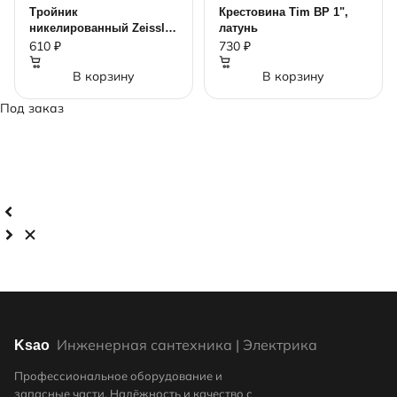
Тройник
Крестовина Tim ВР 1",
никелированный Zeissler
латунь
ВВВ 1"
610 ₽
730 ₽
В корзину
В корзину
Под заказ
Инженерная сантехника | Электрика
Ksao
Профессиональное оборудование и
запасные части. Надёжность и качество с