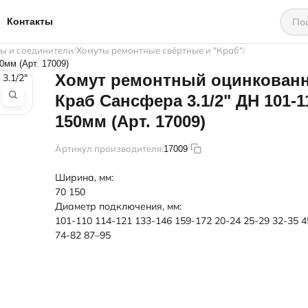
Контакты
ты и соединители
Хомуты ремонтные свёртные и "Краб"
0мм (Арт. 17009)
Хомут ремонтный оцинкован
Краб Сансфера 3.1/2" ДН 101-1
150мм (Арт. 17009)
Артикул производителя:
17009
Ширина, мм:
70
150
Диаметр подключения, мм:
101-110
114-121
133-146
159-172
20-24
25-29
32-35
4
74-82
87–95