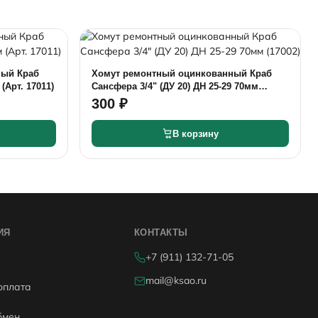
ный Краб
Хомут ремонтный оцинкованный Краб
50мм (Арт. 17011)
Сансфера 3/4" (ДУ 20) ДН 25-29 70мм
(17002)
300 ₽
В корзину
ИЯ
КОНТАКТЫ
+7 (911) 132-71-05
mail@ksao.ru
оплата
бмен