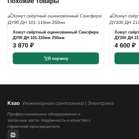
Похожие товары
Хомут свёртный оцинкованный Сансфера
Хомут свёр
ДУ90 ДН 101-110мм 250мм
ДУ200 ДН 2
3 870 ₽
4 600 ₽
В корзину
Инженерная сантехника | Электрика
Ksao
Профессиональное оборудование и
запасные части. Надёжность и качество с
гарантией производителя.