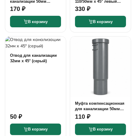
канализации 50мм
110/50мм х 45° левый
(серый)
(серый)
170 ₽
330 ₽
В корзину
В корзину
Отвод для канализации
32мм х 45° (серый)
Муфта компенсационная
для канализации 50мм
(серый)
50 ₽
110 ₽
В корзину
В корзину