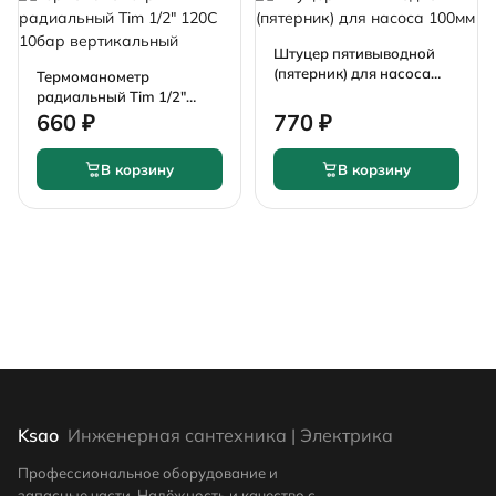
Штуцер пятивыводной
(пятерник) для насоса
Термоманометр
100мм
радиальный Tim 1/2"
120С 10бар
660 ₽
770 ₽
вертикальный
В корзину
В корзину
Ksao
Инженерная сантехника | Электрика
Профессиональное оборудование и
запасные части. Надёжность и качество с