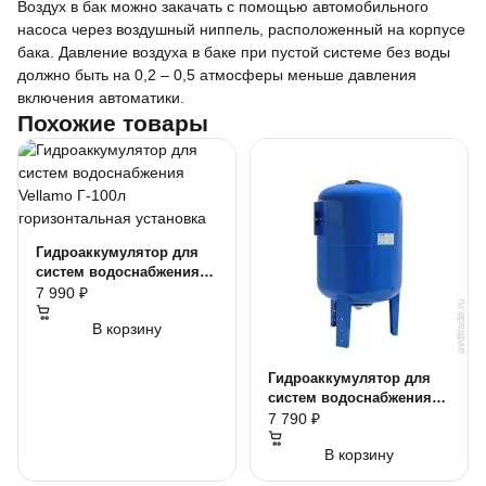
Воздух в бак можно закачать с помощью автомобильного
насоса через воздушный ниппель, расположенный на корпусе
бака. Давление воздуха в баке при пустой системе без воды
должно быть на 0,2 – 0,5 атмосферы меньше давления
включения автоматики.
Похожие товары
Гидроаккумулятор для
систем водоснабжения
Vellamo Г-100л
7 990 ₽
горизонтальная
В корзину
установка
Гидроаккумулятор для
систем водоснабжения
Vellamo В-80 л.
7 790 ₽
вертикальный
В корзину