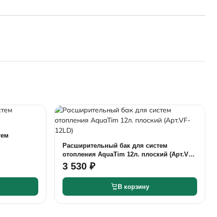
тем
Расширительный бак для систем
отопления AquaTim 12л. плоский (Арт.VF-
12LD)
3 530 ₽
В корзину