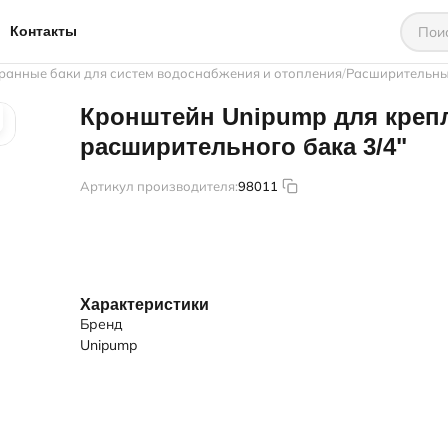
Контакты
анные баки для систем водоснабжения и отопления
Расширительны
Кронштейн Unipump для креп
расширительного бака 3/4"
Артикул производителя:
98011
Характеристики
Бренд
Unipump