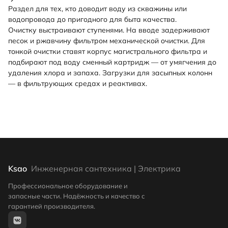
Раздел для тех, кто доводит воду из скважины или
водопровода до пригодного для быта качества.
Очистку выстраивают ступенями. На вводе задерживают
песок и ржавчину
фильтром механической очистки
. Для
тонкой очистки ставят
корпус магистрального фильтра
и
подбирают под воду
сменный картридж
— от умягчения до
удаления хлора и запаха. Загрузки для засыпных колонн
— в фильтрующих средах и реактивах.
Ksao
Инженерная сантехника | Электрика
Профессиональное оборудование и
запасные части. Надёжность и качество с
гарантией производителя.