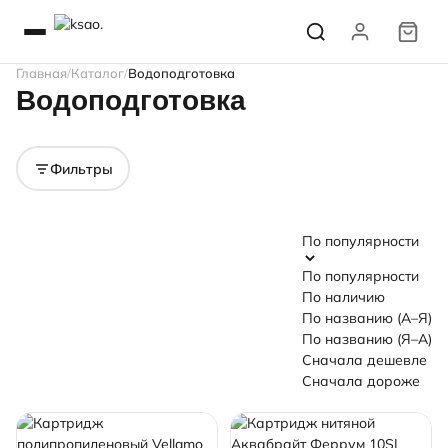
Главная
Каталог
Водоподготовка
Водоподготовка
Картриджы для
Фильтры
Фильтрующие среды
Корпусы
магистральных
механической
и химические
магистральных
Фильтры
фильтров
очистки
реактивы
фильтров
По популярности
По популярности
По наличию
По названию (А–Я)
По названию (Я–А)
Сначала дешевле
Сначала дороже