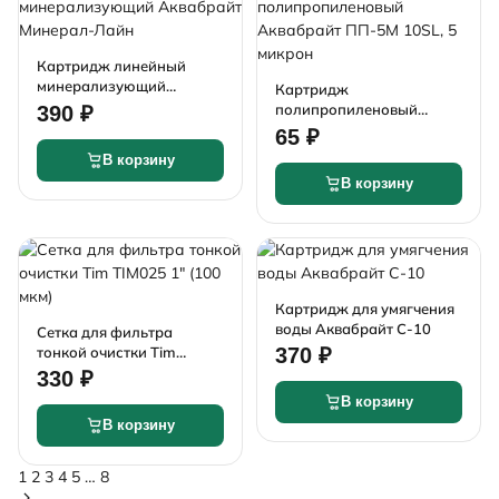
Картридж линейный
минерализующий
Картридж
Аквабрайт Минерал-
полипропиленовый
390 ₽
Лайн
Аквабрайт ПП-5М 10SL, 5
65 ₽
микрон
В корзину
В корзину
Картридж для умягчения
воды Аквабрайт С-10
Сетка для фильтра
тонкой очистки Tim
370 ₽
TIM025 1" (100 мкм)
330 ₽
В корзину
В корзину
1
2
3
4
5
…
8