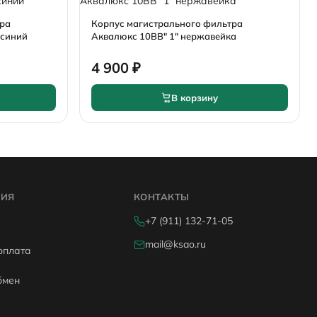
тра
Корпус магистрального фильтра
 синий
Аквалюкс 10BB" 1" нержавейка
4 900 ₽
В корзину
ИЯ
КОНТАКТЫ
+7 (911) 132-71-05
mail@ksao.ru
оплата
бмен