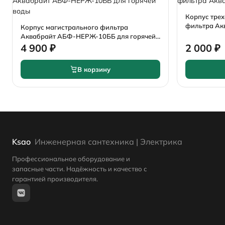
Корпус трех
фильтра Ак
Корпус магистрального фильтра
Аквабрайт АБФ-НЕРЖ-10ББ для горячей
воды
4 900 ₽
2 000 ₽
В корзину
Ksao
Инженерная сантехника | Электрика
Профессиональное оборудование и
запасные части. Надёжность и качество с
гарантией производителя.