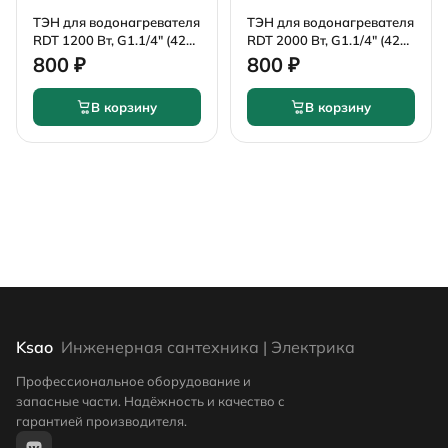
ТЭН для водонагревателя
ТЭН для водонагревателя
RDT 1200 Вт, G1.1/4" (42
RDT 2000 Вт, G1.1/4" (42
мм), с терморегулятором,
мм), с терморегулятором,
800 ₽
800 ₽
типа Ariston
типа Ariston
В корзину
В корзину
Ksao
Инженерная сантехника | Электрика
Профессиональное оборудование и
запасные части. Надёжность и качество с
гарантией производителя.