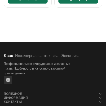
Ksao
Инженерная сантехника | Электрика
Профессиональное оборудование и запасные
части. Надёжность и качество с гарантией
производителя.
ПОЛЕЗНОЕ
ИНФОРМАЦИЯ
Новости
КОНТАКТЫ
Контакты
Блог