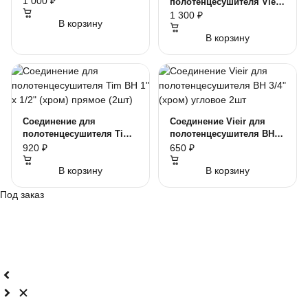
1 000 ₽
полотенцесушителя Vieir
(хром) 2шт
VR2045G ВН 1" x 3/4"
1 300 ₽
В корзину
прямой (2 шт)
В корзину
Соединение для
Соединение Vieir для
полотенцесушителя Tim
полотенцесушителя ВН
ВН 1" х 1/2" (хром)
3/4" (хром) угловое 2шт
920 ₽
650 ₽
прямое (2шт)
В корзину
В корзину
Под заказ