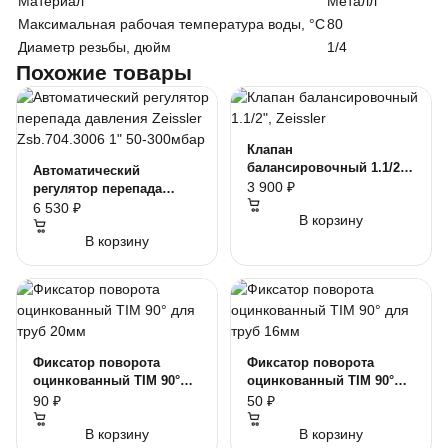
Материал
Металл
Максимальная рабочая температура воды, °C
80
Диаметр резьбы, дюйм
1/4
Похожие товары
Клапан
балансировочный 1.1/2",
Автоматический
Zeissler
3 900 ₽
регулятор перепада
давления Zeissler
6 530 ₽
В корзину
Zsb.704.3006 1" 50-
В корзину
300мбар
Фиксатор поворота
Фиксатор поворота
оцинкованный TIM 90°
оцинкованный TIM 90°
для труб 20мм
для труб 16мм
90 ₽
50 ₽
В корзину
В корзину