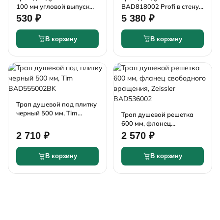
100 мм угловой выпуск
BAD818002 Profi в стену
50мм нержавеющая
800 х 70мм
530 ₽
5 380 ₽
сталь
В корзину
В корзину
Трап душевой под плитку
черный 500 мм, Tim
Трап душевой решетка
BAD555002BK
600 мм, фланец
свободного вращения,
2 710 ₽
2 570 ₽
Zeissler BAD536002
В корзину
В корзину