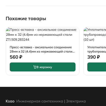
Похожие товары
Пресс-вставка - аксиальное соединение
Уплотнитель
28мм х 32 (4.4)мм из нержавеющей стали
трубопрово
ZTI.509.283244
22мм (10 шт
560 ₽
390 ₽
В корзину
Ksao
Инженерная сантехника | Электрика