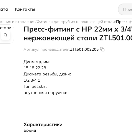
лата
Контакты
жения и отопления
Фитинги для труб из нержавеющей стали
Пресс-ф
Пресс-фитинг с НР 22мм х 3/4
нержавеющей стали ZTI.501.0
Артикул производителя:
ZTI.501.002205
Диаметр, мм:
15
18
22
28
Диаметр резьбы, дюйм:
1/2
3/4
1
Тип резьбы:
внутренняя
наружная
Характеристики
Бренд