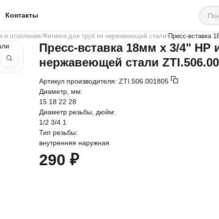
Контакты
я и отопления
Фитинги для труб из нержавеющей стали
Пресс-вставка 1
Пресс-вставка 18мм х 3/4" НР 
нержавеющей стали ZTI.506.00
Артикул производителя:
ZTI.506.001805
Диаметр, мм:
15
18
22
28
Диаметр резьбы, дюйм:
1/2
3/4
1
Тип резьбы:
внутренняя
наружная
290 ₽