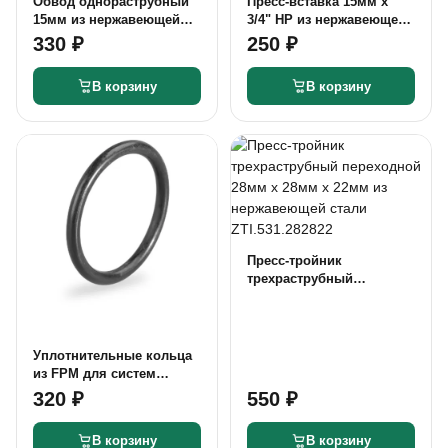
Обвод однораструбный
Пресс-вставка 15мм х
15мм из нержавеющей
3/4" НР из нержавеющей
стали ZTI.570.001515
стали ZTI.506.001505
330 ₽
250 ₽
В корзину
В корзину
Пресс-тройник
трехраструбный
переходной 28мм х 28мм
х 22мм из нержавеющей
стали ZTI.531.282822
Уплотнительные кольца
из FPM для систем
трубопроводов из
320 ₽
550 ₽
нержавеющей стали
18мм (10 шт)
В корзину
В корзину