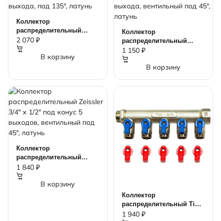
Коллектор
распределительный
Коллектор
Zeissler 1" х 3/4" под
2 070 ₽
распределительный
евроконус 4 выхода, под
Zeissler 3/4" х 1/2" под
1 150 ₽
В корзину
135°, латунь
конус 3 выхода,
В корзину
вентильный под 45°,
латунь
Коллектор
распределительный
Zeissler 3/4" х 1/2" под
1 840 ₽
конус 5 выходов,
В корзину
вентильный под 45°,
латунь
Коллектор
распределительный Tim
3/4" х 1/2" под конус 5
1 940 ₽