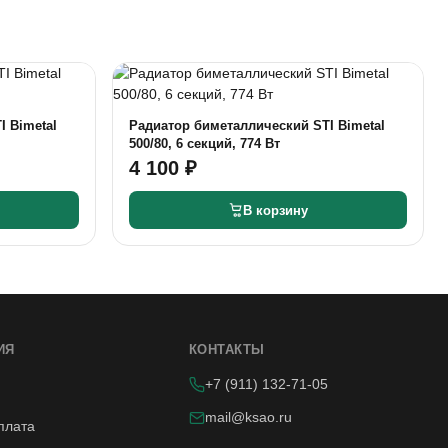
I Bimetal
Радиатор биметаллический STI Bimetal
500/80, 6 секций, 774 Вт
4 100 ₽
В корзину
ИЯ
КОНТАКТЫ
+7 (911) 132-71-05
mail@ksao.ru
плата