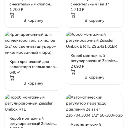
смесительный клапан
смесительный Tim 1"
3/4"
1 700 ₽
1 710 ₽
В корзину
В корзину
Короб монтажный
регулировочный Zeissler
Кран дренажный для
Unibox E RTL
2 690 ₽
коллектора теплых полов
ZSu.431.01ER
1/2" со съемным
640 ₽
В корзину
штуцером
никелированный (пара)
В корзину
Короб монтажный
регулировочный Zeissler
Автоматический