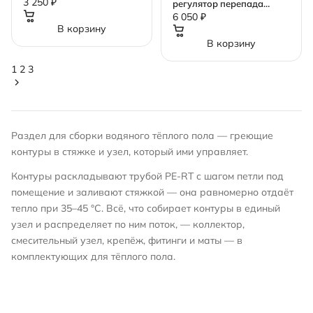
Unibox RTL
3 250 ₽
регулятор перепада
давления Zeissler
6 050 ₽
В корзину
Zsb.704.3004 1/2" 50-
300мбар
В корзину
1
2
3
Раздел для сборки водяного тёплого пола — греющие
контуры в стяжке и узел, который ими управляет.
Контуры раскладывают
трубой PE-RT
с шагом петли под
помещение и заливают стяжкой — она равномерно отдаёт
тепло при 35–45 °C. Всё, что собирает контуры в единый
узел и распределяет по ним поток, — коллектор,
смесительный узел, крепёж, фитинги и маты — в
комплектующих для тёплого пола
.