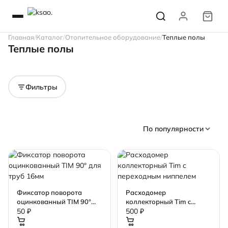
Главная
Каталог
Отопительное оборудование
Теплые полы
Теплые полы
Комплектующие для
Трубы для теплых
теплых полов
полов
Фильтры
По популярности
Фиксатор поворота
Расходомер
оцинкованный TIM 90°
коллекторный Tim c
для труб 16мм
переходным ниппелем
50 ₽
500 ₽