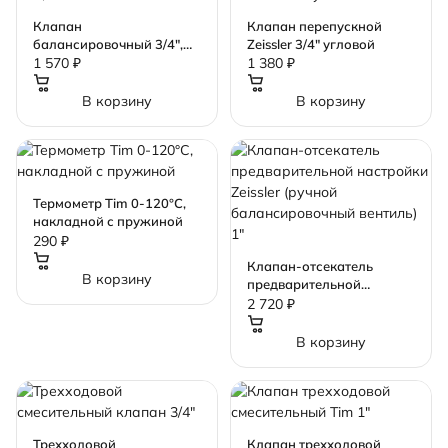
Клапан
Клапан перепускной
балансировочный 3/4",
Zeissler 3/4" угловой
Zeissler
1 570 ₽
1 380 ₽
В корзину
В корзину
Термометр Tim 0-120°C,
накладной с пружиной
290 ₽
Клапан-отсекатель
В корзину
предварительной
настройки Zeissler
2 720 ₽
(ручной
балансировочный
В корзину
вентиль) 1"
Трехходовой
Клапан трехходовой