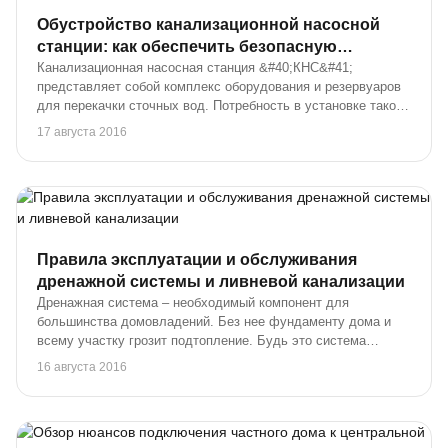
Обустройство канализационной насосной
станции: как обеспечить безопасную
перекачку стоков?
Канализационная насосная станция &#40;КНС&#41;
представляет собой комплекс оборудования и резервуаров
для перекачки сточных вод. Потребность в установке такой
станции возникает в случаях, если транспортировка стоков
17 августа 2016
самотеком по каким-либо причинам н...
Правила эксплуатации и обслуживания
дренажной системы и ливневой канализации
Дренажная система – необходимый компонент для
большинства домовладений. Без нее фундаменту дома и
всему участку грозит подтопление. Будь это система
отведения влаги с участка или дренаж фундамента,
16 августа 2016
конструкция должна грамотно эксплуатироваться и обсл...