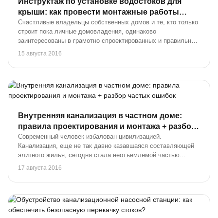
Инструктаж по установке водостоков для
крыши: как провести монтажные работы
своими руками
Счастливые владельцы собственных домов и те, кто только
строит пока личные домовладения, одинаково
заинтересованы в грамотно спроектированных и правильно
установленных водосточных системах. Эти конструкции
15 августа 2016
защищают фундамент и стены строения от влаги...
Внутренняя канализация в частном доме:
правила проектирования и монтажа + разбор
частых ошибок
Современный человек избалован цивилизацией.
Канализация, еще не так давно казавшаяся составляющей
элитного жилья, сегодня стала неотъемлемой частью
практически любой квартиры. Тем, кто проживает в
17 августа 2016
многоэтажных благоустроенных домах, не приходится зад...