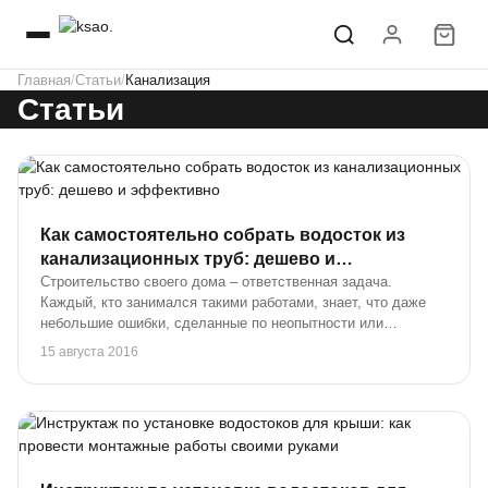
Главная
Статьи
Канализация
Статьи
Как самостоятельно собрать водосток из
канализационных труб: дешево и
эффективно
Строительство своего дома – ответственная задача.
Каждый, кто занимался такими работами, знает, что даже
небольшие ошибки, сделанные по неопытности или
небрежности, могут обернуться большими проблемами.
15 августа 2016
Многие не хотят переплачивать и занимаются стро...