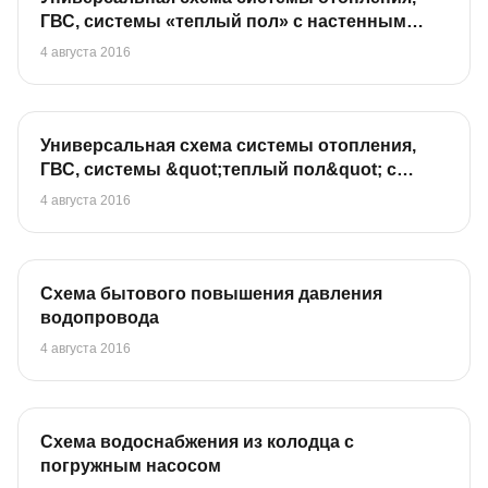
ГВС, системы «теплый пол» с настенным
котлом
4 августа 2016
Универсальная схема системы отопления,
ГВС, системы &quot;теплый пол&quot; с
напольным котлом
4 августа 2016
Схема бытового повышения давления
водопровода
4 августа 2016
Схема водоснабжения из колодца с
погружным насосом