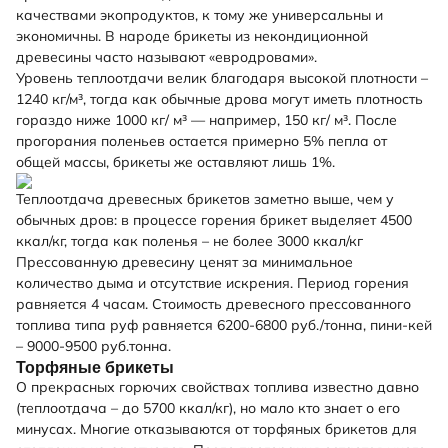
качествами экопродуктов, к тому же универсальны и
экономичны. В народе брикеты из некондиционной
древесины часто называют «евродровами».
Уровень теплоотдачи велик благодаря высокой плотности –
1240 кг/м³, тогда как обычные дрова могут иметь плотность
гораздо ниже 1000 кг/ м³ — например, 150 кг/ м³. После
прогорания поленьев остается примерно 5% пепла от
общей массы, брикеты же оставляют лишь 1%.
Теплоотдача древесных брикетов заметно выше, чем у
обычных дров: в процессе горения брикет выделяет 4500
ккал/кг, тогда как поленья – не более 3000 ккал/кг
Прессованную древесину ценят за минимальное
количество дыма и отсутствие искрения. Период горения
равняется 4 часам. Стоимость древесного прессованного
топлива типа руф равняется 6200-6800 руб./тонна, пини-кей
– 9000-9500 руб.тонна.
Торфяные брикеты
О прекрасных горючих свойствах топлива известно давно
(теплоотдача – до 5700 ккал/кг), но мало кто знает о его
минусах. Многие отказываются от торфяных брикетов для