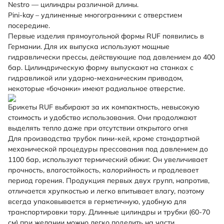
Nestro — цилиндры различной длины.
Pini-kay – удлиненные многогранники с отверстием
посередине.
Первые изделия прямоугольной формы RUF появились в
Германии. Для их выпуска используют мощные
гидравлически прессы, действующие под давлением до 400
бар. Цилиндрическую форму выпускают на станках с
гидравликой или ударно-механическим приводом,
некоторые «бочонки» имеют радиальное отверстие.
Брикеты RUF выбирают за их компактность, невысокую
стоимость и удобство использования. Они продолжают
выделять тепло даже при отсутствии открытого огня
Для производства трубок пини-кей, кроме стандартной
механической процедуры прессования под давлением до
1100 бар, используют термический обжиг. Он увеличивает
прочность, влагостойкость, калорийность и продлевает
период горения. Продукция первых двух групп, напротив,
отличается хрупкостью и легко впитывает влагу, поэтому
всегда упаковывается в герметичную, удобную для
транспортировки тару. Длинные цилиндры и трубки (60-70
см) при желании можно легко поделить на части.