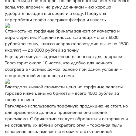
отопления из-за отходов. После прогорания остается много
золы, что, впрочем, на руку дачникам – ею хорошо
удобрять посадки в огороде и в саду. Продукты
переработки торфа содержат фосфор и известь.
Стоимость на торфяные брикеты зависит от качества и
характеристик. Изделия класса «стандарт» стоят 6500
рублей за тонну, класса «евро» (теплоотдача выше на 1500
ккал/кг) — до 8000 рублей за тонну
Еще один минус – задымленность, опасная для здоровья.
Торф горит около 10 часов, что удобно для ночного
обогрева в частных домах, однако при одном условии –
стопроцентной исправности печи.
Благодаря низкой стоимости цена на торфяные пеллеты
гораздо ниже цены на брикеты – всего 4500 рублей за
тонну топлива
Регулярно использовать торфяную продукцию не стоит, но
для временного дачного применения она вполне
приемлема. С брикетами следует обращаться осторожно и
не оставлять их вблизи открытого огня – торфяная пыль
мгновенно воспламеняется и может стать причиной