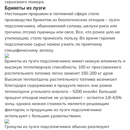
серьезного пожара.
Брикеты из лузги
Настоящим прорывом в топливной сфере стало
производство брикетов из биологических отходов – лузги
подсолнечника, обыкновенной соломы, шелухи риса или
гречихи, отсева пшеницы или овса. Все, что ранее шло на
утилизацию, стало приносить пользу. Во время горения
подсолнечное сырье можно узнать по приятному
специфическому запаху.
Брикеты из лузги подсолнечника имеют низкую влажность и
высокую теплотворную способность: 100 кг прессованного
растительного топлива легко заменят 150-200 кг дров
Высокая теплоотдача растительного топлива возникает
благодаря содержанию в продукте масел, она равна
теплоотдаче угольного аналога – 5200 ккал/кг. Большой
процент отходов многих не устраивает – остается 2,8-4,5%
золы, однако низкая стоимость является решающим
фактором, и продукцию из лузги подсолнечника
используют с большим удовольствием.
Гранулы из лузги подсолнечника обычно реализуют