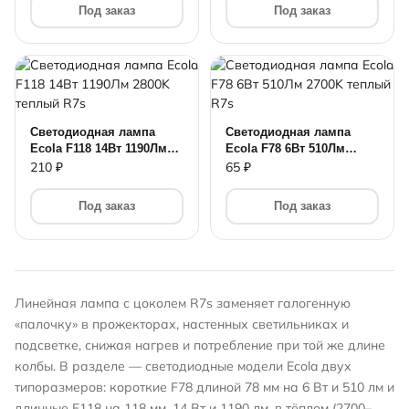
Под заказ
Под заказ
Светодиодная лампа
Светодиодная лампа
Ecola F118 14Вт 1190Лм
Ecola F78 6Вт 510Лм
2800K теплый R7s
2700K теплый R7s
210 ₽
65 ₽
Под заказ
Под заказ
Линейная лампа с цоколем R7s заменяет галогенную
«палочку» в прожекторах, настенных светильниках и
подсветке, снижая нагрев и потребление при той же длине
колбы. В разделе — светодиодные модели Ecola двух
типоразмеров: короткие F78 длиной 78 мм на 6 Вт и 510 лм и
длинные F118 на 118 мм, 14 Вт и 1190 лм, в тёплом (2700–