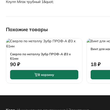
Клупп Mirax трубный 1&quot;
Похожие товары
Винт для на
Сверло по металлу Зубр ПРОФ-А Ø3 х
61мм
90 ₽
18 ₽
В корзину