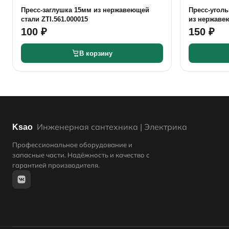
Пресс-заглушка 15мм из нержавеющей
Пресс-угол
стали ZTI.561.000015
из нержавею
100 ₽
150 ₽
В корзину
Инженерная сантехника | Электрика
Ksao
Профессиональное оборудование и
запасные части. Надёжность и качество с
гарантией производителя.