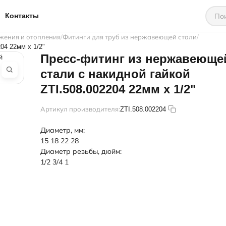
Контакты
жения и отопления
Фитинги для труб из нержавеющей стали
04 22мм х 1/2"
Пресс-фитинг из нержавеюще
стали с накидной гайкой
ZTI.508.002204 22мм х 1/2"
Артикул производителя:
ZTI.508.002204
Диаметр, мм:
15
18
22
28
Диаметр резьбы, дюйм:
1/2
3/4
1