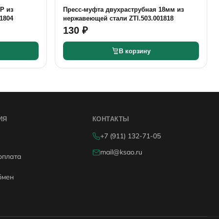
Р из
Пресс-муфта двухраструбная 18мм из
1804
нержавеющей стали ZTI.503.001818
130 ₽
В корзину
ИЯ
КОНТАКТЫ
+7 (911) 132-71-05
mail@ksao.ru
оплата
бмен